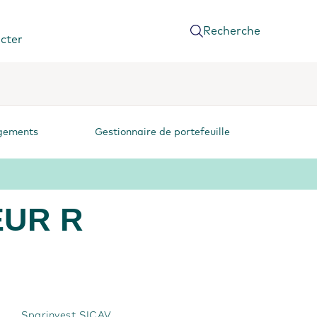
Recherche
cter
rgements
Gestionnaire de portefeuille
 EUR R
Sparinvest SICAV