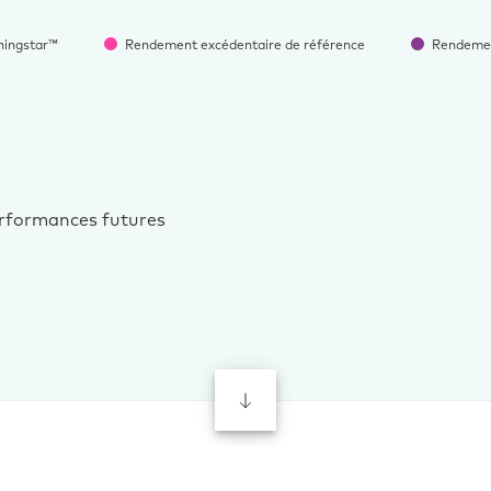
ningstar™
Rendement excédentaire de référence
Rendemen
erformances futures