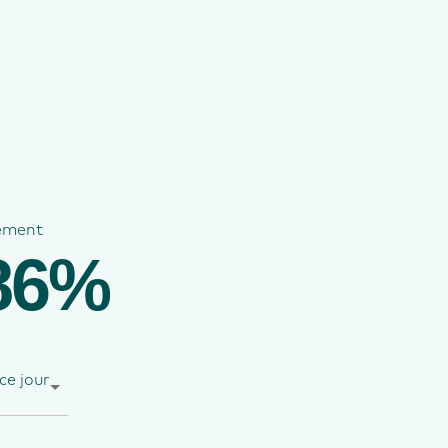
ement
86%
ce jour