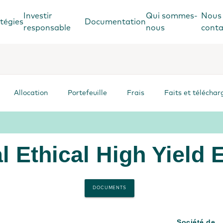
Investir
Qui sommes-
Nous
tégies
Documentation
responsable
nous
conta
Allocation
Portefeuille
Frais
Faits et télécha
l Ethical High Yield
DOCUMENTS
Société de