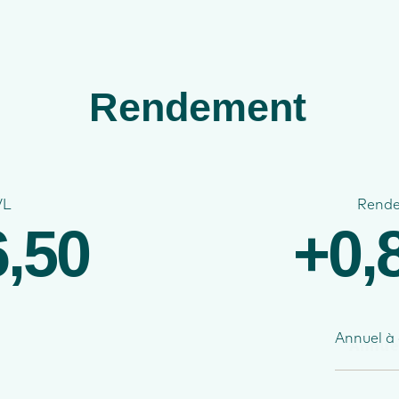
Rendement
VL
Rend
,50
+0,
Annuel à 