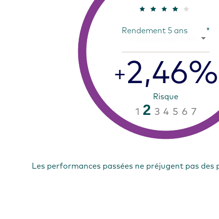
Rendement 5 ans
*
2,46%
+
Risque
2
1
3
4
5
6
7
Les performances passées ne préjugent pas des 