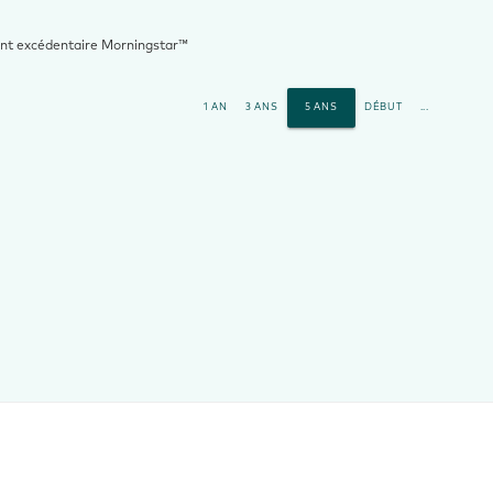
t excédentaire Morningstar™
1 AN
3 ANS
5 ANS
DÉBUT
...