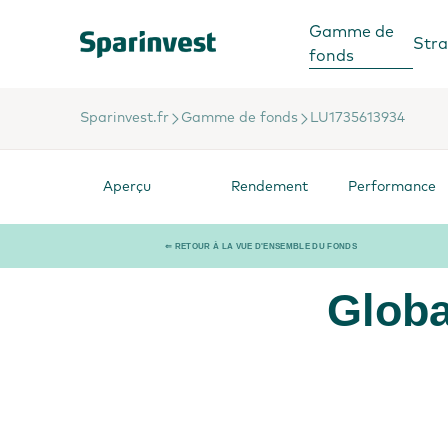
Gamme de
Stra
fonds
Sparinvest.fr
Gamme de fonds
LU1735613934
Aperçu
Rendement
Performance
⇐ RETOUR À LA VUE D'ENSEMBLE DU FONDS
Globa